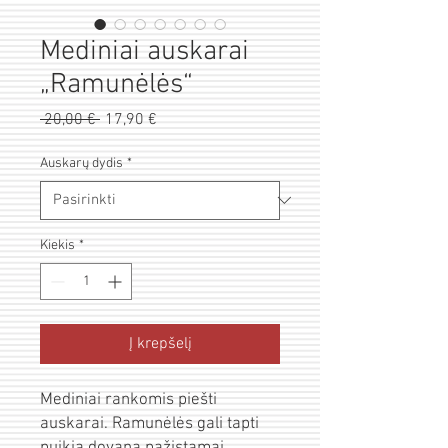
Mediniai auskarai
„Ramunėlės“
Pardavimo
 20,00 € 
Įprastinė
17,90 €
kaina
kaina
Auskarų dydis
*
Kiekis
*
Į krepšelį
Mediniai rankomis piešti
auskarai. Ramunėlės gali tapti
puikia dovana pažįstamai