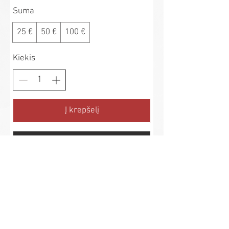
Suma
25 €
50 €
100 €
Kiekis
Į krepšelį
Pirkti dabar
Privatumo politika