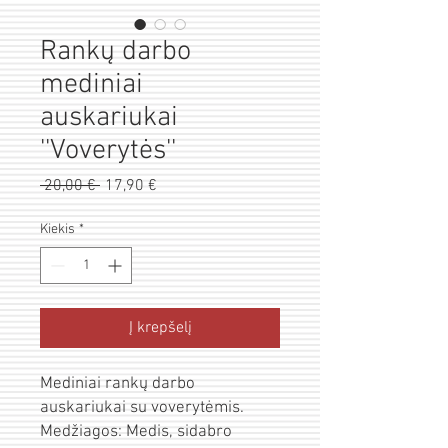
Rankų darbo
mediniai
auskariukai
''Voverytės''
Pardavimo
 20,00 € 
Įprastinė
17,90 €
kaina
kaina
Kiekis
*
Į krepšelį
Mediniai rankų darbo
auskariukai su voverytėmis.
Medžiagos: Medis, sidabro