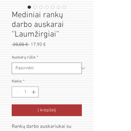
Mediniai rankų
darbo auskarai
''Laumžirgiai''
Pardavimo
 20,00 € 
Įprastinė
17,90 €
kaina
kaina
Auskarų rūšis
*
Kiekis
*
Į krepšelį
Rankų darbo auskariukai su