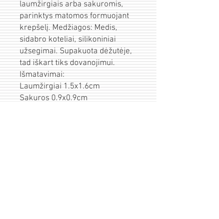
laumžirgiais arba sakuromis,
parinktys matomos formuojant
krepšelį. Medžiagos: Medis,
sidabro koteliai, silikoniniai
užsegimai. Supakuota dėžutėje,
tad iškart tiks dovanojimui.
Išmatavimai:
Laumžirgiai 1.5x1.6cm
Sakuros 0.9x0.9cm
Pristatymas
Prekės išsiunčiamos per 1-3d.d. po
Įpakavimas/sveikinimas
apmokėjimo.
Visas prekes siunčiame saugiai
Prekių grąžinimas
supakuotas. Esant pageidavimui siuntą
galime nusiųsti kaip dovaną Jūsų
Galioja 14dienų prekių grąžinimo
nurodytu gavėjo adresu ar paštomatu.
garantija. Pirkėjai yra atsakingi už
Tokiu atveju atsiskaitymo lange