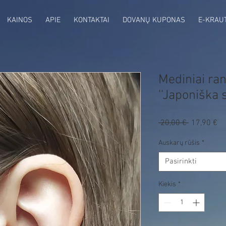
KAINOS
APIE
KONTAKTAI
DOVANŲ KUPONAS
E-KRAU
Mediniai ra
''Japoniška 
Pa
 20,00 € 
Įprastinė
17,90 €
ka
kaina
Auskarų rūšis
*
Pasirinkti
Kiekis
*