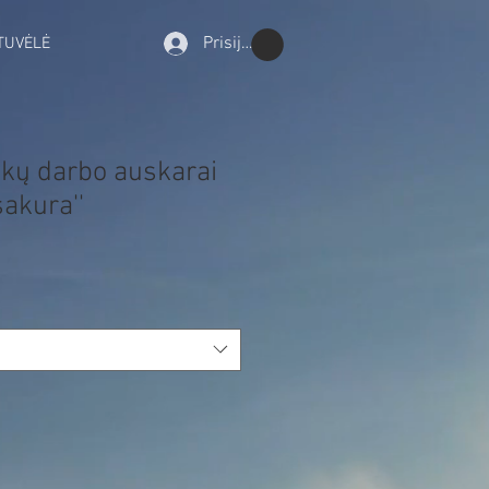
Prisijungti
TUVĖLĖ
nkų darbo auskarai
sakura''
rdavimo
ina