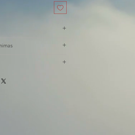
er 1-3d.d. po apmokėjimo.
inimas
e saugiai supakuotas. Esant
lime nusiųsti kaip dovaną Jūsų
 ar paštomatu. Tokiu atveju
grąžinimo garantija. Pirkėjai yra
ančiame papildomame laukelyje
siuntimo išlaidas. Prekė turi būti
 prašome nurodyti norimą sveikinimo
nalios buklės. Jei prekė negrąžinama
siuntą įdėsime laiškelį su Jūsų
as yra atsakingas už bet kokį
dimą.