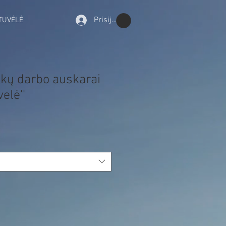
Prisijungti
TUVĖLĖ
nkų darbo auskarai
elė''
rdavimo
ina