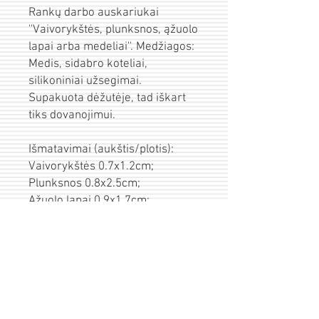
Rankų darbo auskariukai
''Vaivorykštės, plunksnos, ąžuolo
lapai arba medeliai''. Medžiagos:
Medis, sidabro koteliai,
silikoniniai užsegimai.
Supakuota dėžutėje, tad iškart
tiks dovanojimui.
Išmatavimai (aukštis/plotis):
Vaivorykštės 0.7x1.2cm;
Plunksnos 0.8x2.5cm;
Ąžuolo lapai 0.9x1.7cm;
Medeliai 1.1x1.2cm
Pristatymas
Prekės išsiunčiamos per 1-3d.d. po
Įpakavimas/sveikinimas
apmokėjimo.