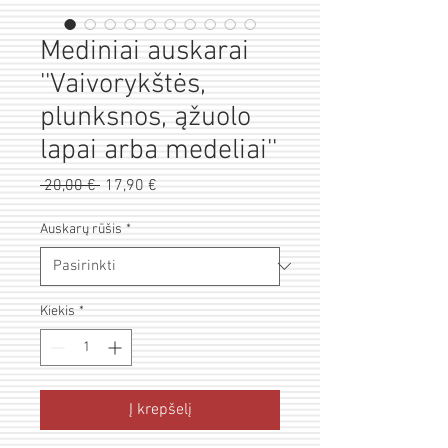
Mediniai auskarai
''Vaivorykštės,
plunksnos, ąžuolo
lapai arba medeliai''
Pardavimo
 20,00 € 
Įprastinė
17,90 €
kaina
kaina
Auskarų rūšis
*
Kiekis
*
Į krepšelį