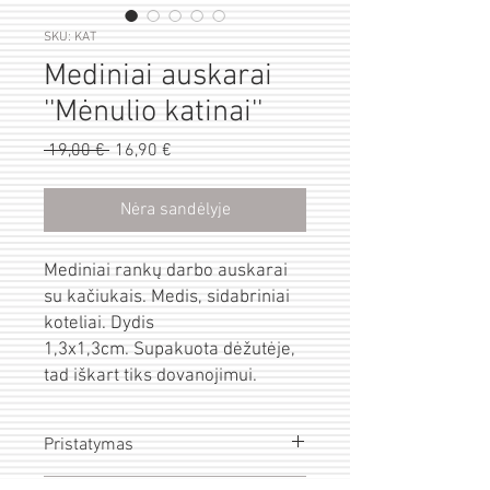
SKU: KAT
Mediniai auskarai
''Mėnulio katinai''
Pardavimo
 19,00 € 
Įprastinė
16,90 €
kaina
kaina
Nėra sandėlyje
Mediniai rankų darbo auskarai
su kačiukais. Medis, sidabriniai
koteliai. Dydis
1,3x1,3cm. Supakuota dėžutėje,
tad iškart tiks dovanojimui.
Pristatymas
Prekės išsiunčiamos per 1-3d.d. po