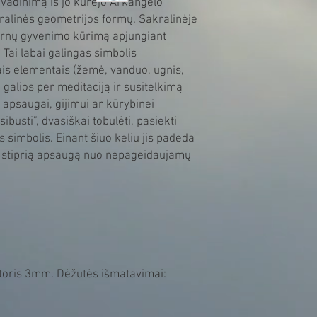
vadinimą iš jo kūrėjo Arkangelo
kralinės geometrijos formų. Sakralinėje
darnų gyvenimo kūrimą apjungiant
 Tai labai galingas simbolis
ais elementais (žemė, vanduo, ugnis,
ri galios per meditaciją ir susitelkimą
 apsaugai, gijimui ar kūrybinei
tsibusti”, dvasiškai tobulėti, pasiekti
 simbolis. Einant šiuo keliu jis padeda
tin stiprią apsaugą nuo nepageidaujamų
toris 3mm. Dėžutės išmatavimai: