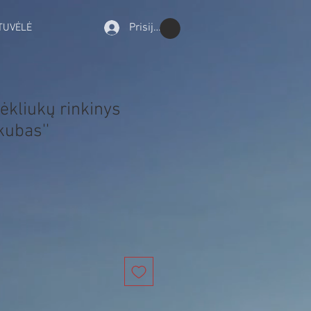
Prisijungti
TUVĖLĖ
ėkliukų rinkinys
kubas''
rdavimo
ina