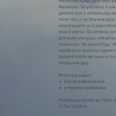
Metatrono kubas gavo savo pa
Metatrono. Tai yra viena iš sa
geometrijoje ji simbolizuoja 
moterišką ir vyrišką energijas.
sąveikaujantis su 5 pagrindini
oras ir eteris). Šis simbolis tu
pritraukti energijas, reikiamas
realizacijai. Tai siekiančiųjų “a
aukštesnius dvasinius lygmenis
pašalinti kliūtis bei sukuria i
tamsių energijų.
Rinkinuką sudaro:
Dežutė padėkliukams
6 mediniai padėkliukai
Padėkliukų diametras 10cm, s
11,5x11x3,2cm.