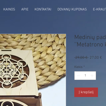
KAINOS
APIE
KONTAKTAI
DOVANŲ KUPONAS
E-KRAU
Medinių pad
''Metatrono 
Pa
 29,00 € 
Įprastinė
27,00 €
ka
kaina
Kiekis
*
Į krepšelį