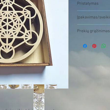
Pristatymas
Prekės išsiunčiamos p
Įpakavimas/sveik
Visas prekes siunčiam
Prekių grąžinimas
pageidavimui siuntą ga
nurodytu gavėjo adresu
Galioja 14dienų prekių 
atsiskaitymo lange es
atsakingi už grąžinimo 
''PRIDĖKITE PASTABĄ''
nauja/nenaudota/origi
tekstą ir mes būtinai į 
pradinės būklės, pirkėj
sveikinimu gavėjui. ♥️
piniginės vertės prara