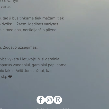
 su varlyte
 varle.
 tad ji bus tinkama tiek mažam, tiek
 dydis: +-24cm. Medinės varlytės
io mediena, nerūdijančio plieno
m. Žiogelio užsegimas.
yba vyksta Lietuvoje. Visi gaminiai
sparus vandeniui, gaminiai papildomai
niu laku. Ačiū Jums už tai, kad
rslą. ❤️
ka