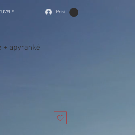
Prisijungti
TUVĖLĖ
 + apyrankė
rdavimo
ina