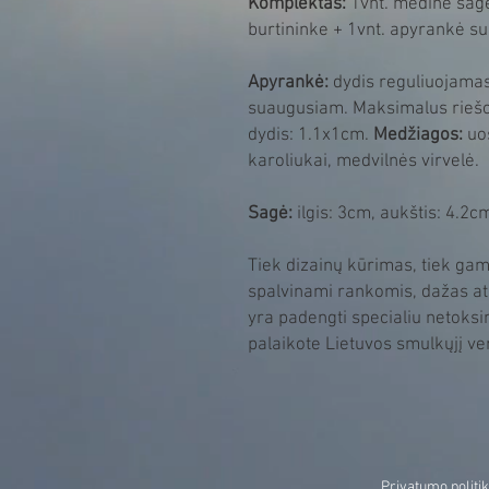
Komplektas:
1vnt. medinė sagė
burtininke + 1vnt. apyrankė su
Apyrankė:
dydis reguliuojamas,
suaugusiam. Maksimalus riešo
dydis: 1.1x1cm.
Medžiagos:
uos
karoliukai, medvilnės virvelė.
Sagė:
ilgis: 3cm, aukštis: 4.2c
Tiek dizainų kūrimas, tiek gam
spalvinami rankomis, dažas at
yra padengti specialiu netoksi
palaikote Lietuvos smulkųjį ve
Privatumo politi