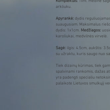
Komplektas:
1vnt. medinė sagė
arkliuku.
Apyrankė:
dydis reguliuojamas,
suaugusiam. Maksimalus riešo
dydis: 1x1cm.
Medžiagos:
uosi
karoliukai, medvilnės virvelė.
Sagė:
ilgis: 4.5cm, aukštis: 3
su užraktu, kuris saugo nuo s
Tiek dizainų kūrimas, tiek gam
spalvinami rankomis, dažas at
yra padengti specialiu netoksi
palaikote Lietuvos smulkųjį ve