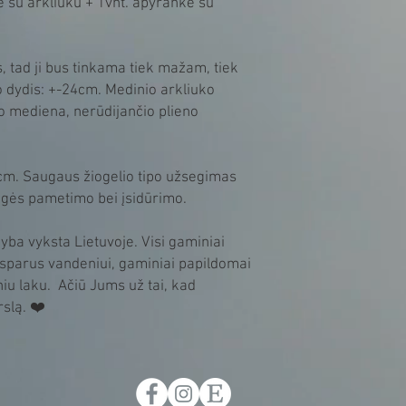
 su arkliuku + 1vnt. apyrankė su
 tad ji bus tinkama tiek mažam, tiek
 dydis: +-24cm. Medinio arkliuko
o mediena, nerūdijančio plieno
.5cm. Saugaus žiogelio tipo užsegimas
agės pametimo bei įsidūrimo.
yba vyksta Lietuvoje. Visi gaminiai
sparus vandeniui, gaminiai papildomai
niu laku. Ačiū Jums už tai, kad
rslą. ❤️