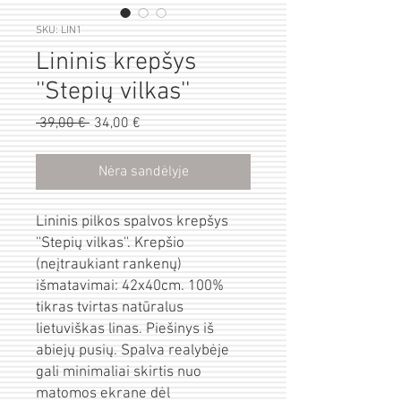
SKU: LIN1
Lininis krepšys
''Stepių vilkas''
Pardavimo
 39,00 € 
Įprastinė
34,00 €
kaina
kaina
Nėra sandėlyje
Lininis pilkos spalvos krepšys
''Stepių vilkas''. Krepšio
(neįtraukiant rankenų)
išmatavimai: 42x40cm. 100%
tikras tvirtas natūralus
lietuviškas linas. Piešinys iš
abiejų pusių. Spalva realybėje
gali minimaliai skirtis nuo
matomos ekrane dėl