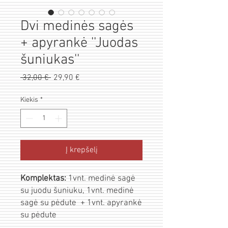
Dvi medinės sagės
+ apyrankė ''Juodas
šuniukas''
Pardavimo
 32,00 € 
Įprastinė
29,90 €
kaina
kaina
Kiekis
*
Į krepšelį
Komplektas:
1vnt. medinė sagė
su juodu šuniuku, 1vnt. medinė
sagė su pėdute + 1vnt. apyrankė
su pėdute