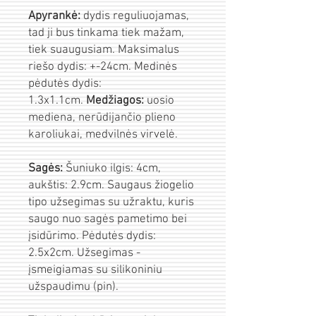
Apyrankė:
dydis reguliuojamas,
tad ji bus tinkama tiek mažam,
tiek suaugusiam. Maksimalus
riešo dydis: +-24cm. Medinės
pėdutės dydis:
1.3x1.1cm.
Medžiagos:
uosio
mediena, nerūdijančio plieno
karoliukai, medvilnės virvelė.
Sagės:
Šuniuko ilgis: 4cm,
aukštis: 2.9cm. Saugaus žiogelio
tipo užsegimas su užraktu, kuris
saugo nuo sagės pametimo bei
įsidūrimo. Pėdutės dydis:
2.5x2cm. Užsegimas -
įsmeigiamas su silikoniniu
užspaudimu (pin).