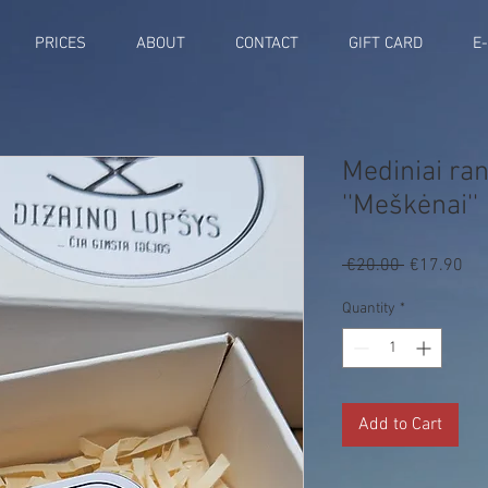
PRICES
ABOUT
CONTACT
GIFT CARD
E
Mediniai ra
''Meškėnai''
Regular
Sal
 €20.00 
€17.90
Price
Pri
Quantity
*
Add to Cart