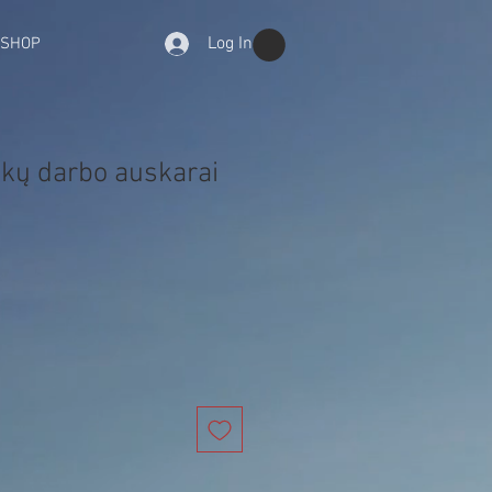
Log In
-SHOP
nkų darbo auskarai
e
ce