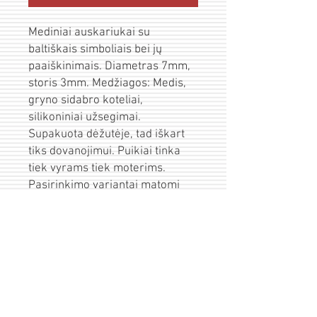
Mediniai auskariukai su
baltiškais simboliais bei jų
paaiškinimais. Diametras 7mm,
storis 3mm. Medžiagos: Medis,
gryno sidabro koteliai,
silikoniniai užsegimai.
Supakuota dėžutėje, tad iškart
tiks dovanojimui. Puikiai tinka
tiek vyrams tiek moterims.
Pasirinkimo variantai matomi
formuojant krepšelį.
Pristatymas
Prekės išsiunčiamos per 1-3d.d. po
Įpakavimas/sveikinimas
apmokėjimo.
Visas prekes siunčiame saugiai