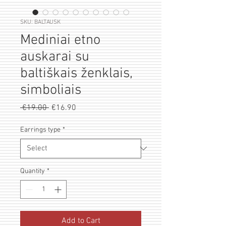
SKU: BALTAUSK
Mediniai etno
auskarai su
baltiškais ženklais,
simboliais
Regular
Sale
 €19.00 
€16.90
Price
Price
Earrings type
*
Quantity
*
Add to Cart