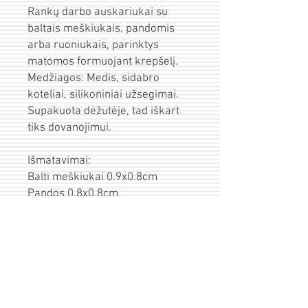
Rankų darbo auskariukai su
baltais meškiukais, pandomis
arba ruoniukais, parinktys
matomos formuojant krepšelį.
Medžiagos: Medis, sidabro
koteliai, silikoniniai užsegimai.
Supakuota dėžutėje, tad iškart
tiks dovanojimui.
Išmatavimai:
Balti meškiukai 0.9x0.8cm
Pandos 0.8x0.8cm
Ruoniukai 0.6x1.1cm
Pristatymas
Prekės išsiunčiamos per 1-3d.d. po
Įpakavimas/sveikinimas
apmokėjimo.