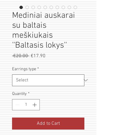
Mediniai auskarai
su baltais
meškiukais
''Baltasis lokys''
Regular
Sale
 €20.00 
€17.90
Price
Price
Earrings type
*
Quantity
*
Add to Cart