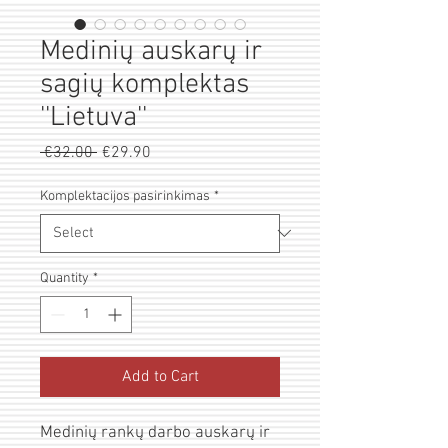
Medinių auskarų ir
sagių komplektas
''Lietuva''
Regular
Sale
 €32.00 
€29.90
Price
Price
Komplektacijos pasirinkimas
*
Quantity
*
Add to Cart
Medinių rankų darbo auskarų ir