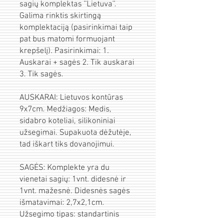
sagių komplektas ''Lietuva''.
Galima rinktis skirtingą
komplektaciją (pasirinkimai taip
pat bus matomi formuojant
krepšelį). Pasirinkimai: 1.
Auskarai + sagės 2. Tik auskarai
3. Tik sagės.
AUSKARAI: Lietuvos kontūras
9x7cm. Medžiagos: Medis,
sidabro koteliai, silikoniniai
užsegimai. Supakuota dėžutėje,
tad iškart tiks dovanojimui.
SAGĖS: Komplekte yra du
vienetai sagių: 1vnt. didesnė ir
1vnt. mažesnė. Didesnės sagės
išmatavimai: 2,7x2,1cm.
Užsegimo tipas: standartinis