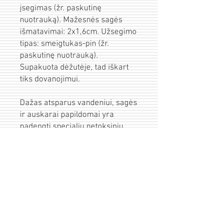
įsegimas (žr. paskutinę
nuotrauką). Mažesnės sagės
išmatavimai: 2x1,6cm. Užsegimo
tipas: smeigtukas-pin (žr.
paskutinę nuotrauką).
Supakuota dėžutėje, tad iškart
tiks dovanojimui.
Dažas atsparus vandeniui, sagės
ir auskarai papildomai yra
padengti specialiu netoksiniu
laku. Tai ne spauda kaip, kad
įprastai dažniausiai šiais laikais
yra daroma, o rankų darbas.
Visų mano kūrinių dažymas yra
atliekamas kruopščiai,
rankomis, labai smulkių teptukų
pagalba. Ačiū, kad palaikote