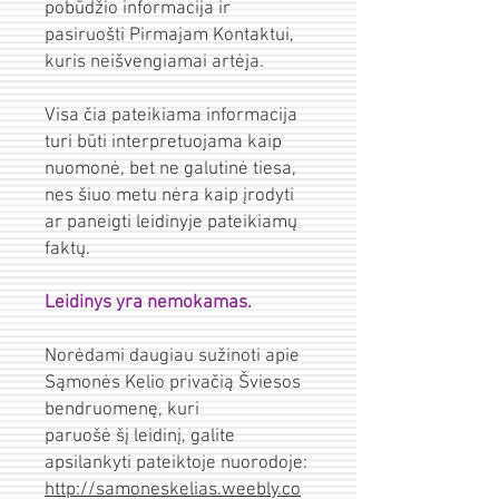
pobūdžio informacija ir
pasiruošti Pirmajam Kontaktui,
kuris neišvengiamai artėja.
Visa čia pateikiama informacija
turi būti interpretuojama kaip
nuomonė, bet ne galutinė tiesa,
nes šiuo metu nėra kaip įrodyti
ar paneigti leidinyje pateikiamų
faktų.
Leidinys yra nemokamas.
Norėdami daugiau sužinoti apie
Sąmonės Kelio privačią Šviesos
bendruomenę, kuri
paruošė šį leidinį, galite
apsilankyti pateiktoje nuorodoje:
http://samoneskelias.weebly.co