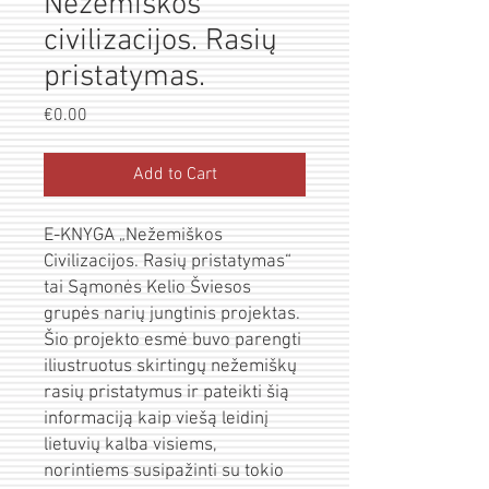
Nežemiškos
civilizacijos. Rasių
pristatymas.
Price
€0.00
Add to Cart
E-KNYGA „Nežemiškos
Civilizacijos. Rasių pristatymas“
tai Sąmonės Kelio Šviesos
grupės narių jungtinis projektas.
Šio projekto esmė buvo parengti
iliustruotus skirtingų nežemiškų
rasių pristatymus ir pateikti šią
informaciją kaip viešą leidinį
lietuvių kalba visiems,
norintiems susipažinti su tokio