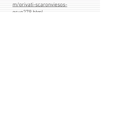
m/privati-scaronviesos-
grup279.html
Leidinį paruošė: Vaidotė B.
(iliustracijos, informacija), Ieva Š.
(iliustracijos, informacija,
maketavimas), Aurelija P.
(informacija), Tomas E.
(informacija), Vitalijus Ž.
(gramatikos korekcijos)
Skaitmeninis produktas - PDF
failas
Apimtis: 57psl.