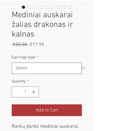
Mediniai auskarai
žalias drakonas ir
kalnas
Regular
Sale
 €20.00 
€17.90
Price
Price
Earrings type
*
Quantity
*
Add to Cart
Rankų darbo mediniai auskarai,