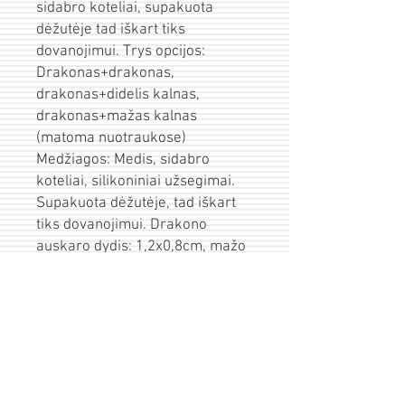
sidabro koteliai, supakuota
dėžutėje tad iškart tiks
dovanojimui. Trys opcijos:
Drakonas+drakonas,
drakonas+didelis kalnas,
drakonas+mažas kalnas
(matoma nuotraukose)
Medžiagos: Medis, sidabro
koteliai, silikoniniai užsegimai.
Supakuota dėžutėje, tad iškart
tiks dovanojimui. Drakono
auskaro dydis: 1,2x0,8cm, mažo
kalno dydis 0.9x0.9cm.
Pristatymas
Prekės išsiunčiamos per 1-3d.d. po
Įpakavimas/sveikinimas
apmokėjimo.